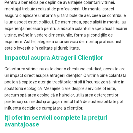
Pentru a beneficia pe deplin de avantajele colantării vitrinei,
montajul trebuie realizat de profesioniști. Un montaj corect
asigură o aplicare uniformă și fără bule de aer, ceea ce contribuie
la un aspect estetic plăcut. De asemenea, specialiștii în montaj au
experiența necesară pentru a adapta colantul la specificul fiecărei
vitrine, având în vedere dimensiunile, forma și condițiile de
expunere. Astfel, alegerea unui serviciu de montaj profesionist
este o investiție în calitate și durabilitate.
Impactul asupra Atragerii Clienților
Colantarea vitrinei nu este doar o chestiune estetică; aceasta are
un impact direct asupra atragerii clienților. O vitrină bine colantată
poate să capteze atenția trecătorilor și să îi încurajeze să intre în
spălătoria ecologică. Mesajele clare despre serviciile oferite,
precum spălarea ecologică a hainelor, utilizarea detergenților
prietenoși cu mediul și angajamentul față de sustenabilitate pot
influența decizia de cumpărare a clienților.
Iți oferim servicii complete la prețuri
avantajoase