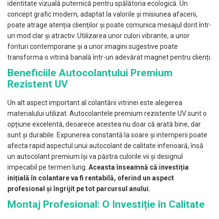
identitate vizuală puternică pentru spălătoria ecologică. Un
concept grafic modern, adaptat la valorile și misiunea afacerii,
poate atrage atenția clienților și poate comunica mesajul dorit într-
un mod clar și atractiv. Utilizarea unor culori vibrante, a unor
fonturi contemporane și a unor imagini sugestive poate
transforma o vitrină banală într-un adevărat magnet pentru clienți.
Beneficiile Autocolantului Premium
Rezistent UV
Un alt aspect important al colantării vitrinei este alegerea
materialului utilizat. Autocolantele premium rezistente UV sunt o
opțiune excelentă, deoarece acestea nu doar că arată bine, dar
sunt și durabile. Expunerea constantă la soare și intemperii poate
afecta rapid aspectul unui autocolant de calitate inferioară, însă
un autocolant premium își va păstra culorile vii și designul
impecabil pe termen lung.
Aceasta înseamnă că investiția
inițială în colantare va fi rentabilă, oferind un aspect
profesional și îngrijit pe tot parcursul anului.
Montaj Profesional: O Investiție în Calitate