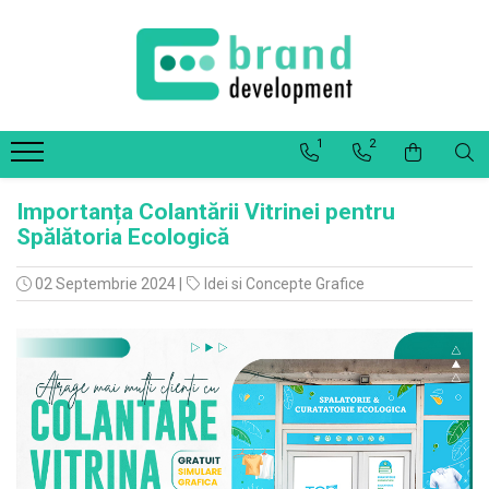
Decor Interior
Fototapet Personalizat
1
2
Office Elixir Capsule
Tablouri Canvas
Importanța Colantării Vitrinei pentru
Postere
Spălătoria Ecologică
02 Septembrie 2024
|
Idei si Concepte Grafice