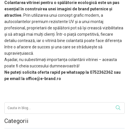
Colantarea vitrinei pentru o spălătorie ecologică este un pas
esențial în construirea unei imagini de brand puternice și
atractive.
Prin utilizarea unui concept grafic modern, a
autocolantelor premium rezistente UV și a unui montaj
profesional, proprietarii de spălătorii pot să își crească vizibilitatea
și să atragă mai mulți clienți. Într-o piață competitivă, fiecare
detaliu contează, iar o vitrină bine colantată poate face diferența
între o afacere de succes și una care se străduiește să
supraviețuiască.
Așadar, nu subestimați importanța colantării vitrinei – aceasta
poate fi cheia succesului dumneavoastră!
Ne puteți solicita oferta rapid pe whatsapp la 0752362362 sau
pe email la office@e-brand.ro
Categorii