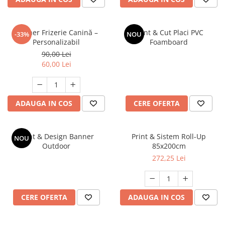
Banner Frizerie Canină –
Print & Cut Placi PVC
-33%
NOU
Personalizabil
Foamboard
90,00 Lei
60,00 Lei
ADAUGA IN COS
CERE OFERTA
Print & Design Banner
Print & Sistem Roll-Up
NOU
Outdoor
85x200cm
272,25 Lei
CERE OFERTA
ADAUGA IN COS