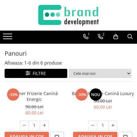
Decor Interior
Fototapet Personalizat
1
2
Office Elixir Capsule
Tablouri Canvas
Panouri
Postere
Afiseaza:
1-
6
din
6
produse
FILTRE
Banner Frizerie Canină
Banner Frizerie Canină Luxury
-33%
-33%
NOU
Energic
90,00 Lei
90,00 Lei
60,00 Lei
60,00 Lei
ADAUGA IN COS
ADAUGA IN COS