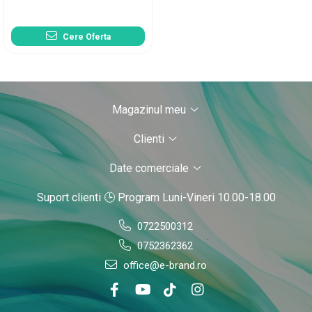
Cere Oferta
Magazinul meu
Clienti
Date comerciale
Suport clienti
🕒 Program Luni-Vineri 10.00-18.00
0722500312
0752362362
office@e-brand.ro