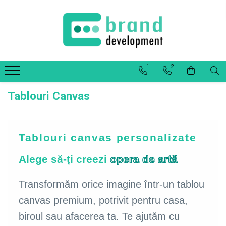
Decor Interior
Fototapet Personalizat
1
2
Office Elixir Capsule
Tablouri Canvas
Tablouri Canvas
Postere
Tablouri canvas personalizate
Alege să-ți creezi
opera de artă
Transformăm orice imagine într-un tablou
canvas premium, potrivit pentru casa,
biroul sau afacerea ta. Te ajutăm cu