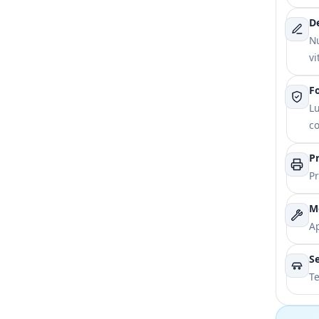
De
Nu
vi
F
Lu
co
Pr
Pr
M
Ap
Se
Te