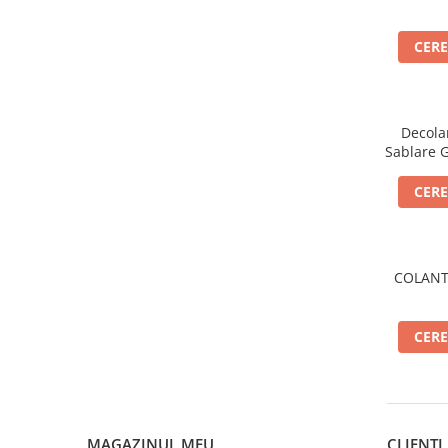
CERE
Decola
Sablare 
CERE
COLANT
CERE
MAGAZINUL MEU
CLIENTI