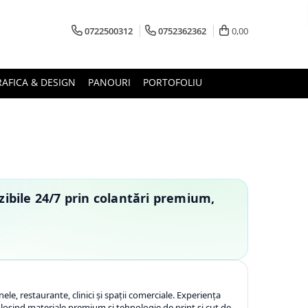
0722500312
0752362362
0,00
AFICA & DESIGN
PANOURI
PORTOFOLIU
ibile 24/7 prin colantări premium,
le, restaurante, clinici și spații comerciale. Experiența
folosind materiale premium și tehnologie de print și cut de