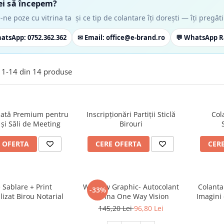
ei să începem?
-ne poze cu vitrina ta și ce tip de colantare îți dorești — îți preg
hatsApp
: 0752.362.362
✉ Email
: office@e-brand.ro
💬 WhatsApp R
1-
14
din
14
produse
blată Premium pentru
Inscripționări Partiții Sticlă
Col
 și Săli de Meeting
Birouri
 OFERTA
CERE OFERTA
CER
e Sablare + Print
Window Graphic- Autocolant
Colanta
-33%
izat Birou Notarial
Vitrina One Way Vision
Imagini
145,20 Lei
96,80 Lei