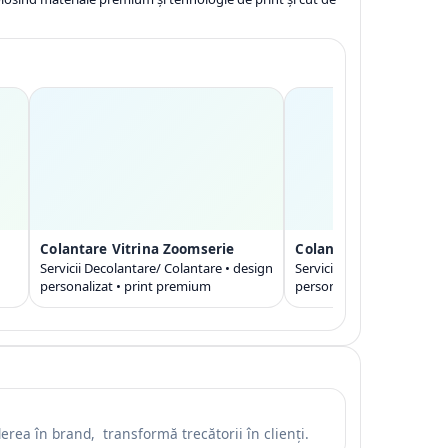
Colantare Vitrina Zoomserie
Colantare Geamuri St
Servicii Decolantare/ Colantare • design
Servicii Colantare la inalt
personalizat • print premium
personalizat • print pre
derea în brand, transformă trecătorii în clienți.