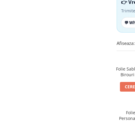
👉 Vr
Trimite
💬 W
Afiseaza:
Folie Sa
Birouri
CERE
Foli
Personal