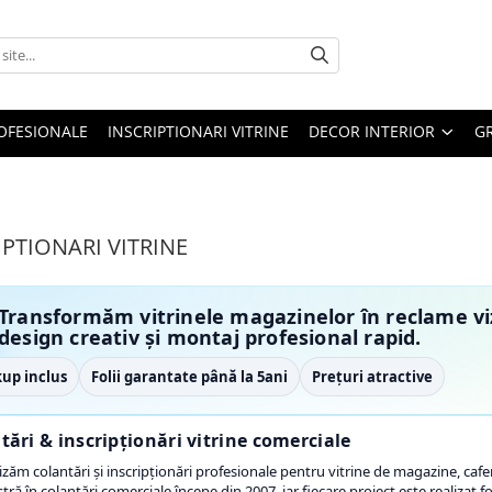
OFESIONALE
INSCRIPTIONARI VITRINE
DECOR INTERIOR
GR
IPTIONARI VITRINE
Transformăm vitrinele magazinelor în reclame viz
design creativ și montaj profesional rapid.
up inclus
Folii garantate până la 5ani
Prețuri atractive
tări & inscripționări vitrine comerciale
izăm colantări și inscripționări profesionale pentru vitrine de magazine, cafene
tră în colantări comerciale începe din 2007, iar fiecare proiect este realizat 