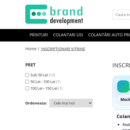
Decor Interior
Fototapet Personalizat
PRINTURI
COLANTARI USI
COLANTĂRI AUTO PR
Office Elixir Capsule
Home /
INSCRIPTIONARI VITRINE
Tablouri Canvas
Postere
INSCR
PRET
Sub 50 Lei
(12)
50 Lei - 100 Lei
(1)
100 Lei - 150 Lei
(1)
Mock
Ordoneaza:
Colan
Real
noas