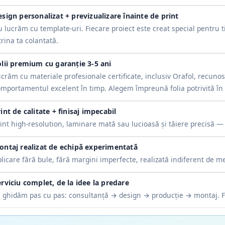
sign personalizat + previzualizare înainte de print
 lucrăm cu template-uri. Fiecare proiect este creat special pentru t
trina ta colantată.
olii premium cu garanție 3-5 ani
crăm cu materiale profesionale certificate, inclusiv Orafol, recunosc
mportamentul excelent în timp. Alegem împreună folia potrivită în f
int de calitate + finisaj impecabil
int high-resolution, laminare mată sau lucioasă și tăiere precisă — 
ontaj realizat de echipă experimentată
licare fără bule, fără margini imperfecte, realizată indiferent de me
rviciu complet, de la idee la predare
 ghidăm pas cu pas: consultanță → design → producție → montaj. Făr