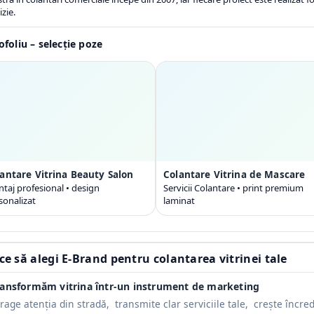
izie.
ofoliu – selecție poze
antare Vitrina Beauty Salon
Colantare Vitrina de Mascare
taj profesional • design
Servicii Colantare • print premium
sonalizat
laminat
ce să alegi E-Brand pentru colantarea vitrinei tale
ransformăm vitrina într-un instrument de marketing
rage atenția din stradă, transmite clar serviciile tale, crește încre