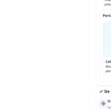
prec
Port
Col
Mon
per
✅ De 
T
At