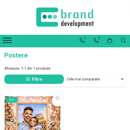
Decor Interior
Fototapet Personalizat
1
2
Office Elixir Capsule
Tablouri Canvas
Postere
Postere
Afiseaza:
1-
1
din
1
produse
Filtre
-31%