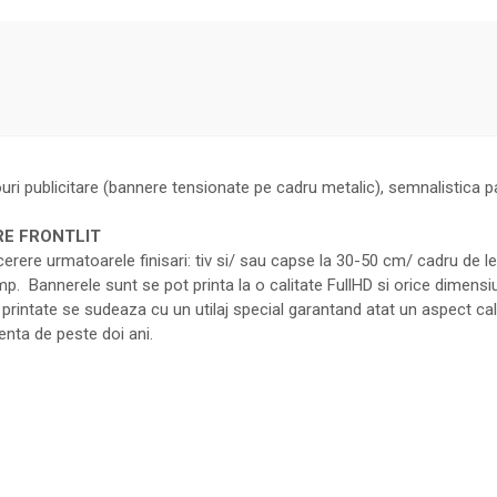
uri publicitare (bannere tensionate pe cadru metalic), semnalistica p
RE FRONTLIT
a cerere urmatoarele finisari: tiv si/ sau capse la 30-50 cm/ cadru de l
 Bannerele sunt se pot printa la o calitate FullHD si orice dimensiu
rintate se sudeaza cu un utilaj special garantand atat un aspect calita
enta de peste doi ani.