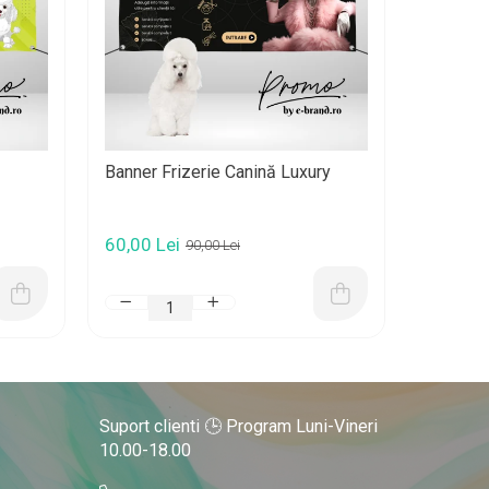
Banner Frizerie Canină Luxury
Banner F
60,00 Lei
60,00 L
90,00 Lei
Suport clienti
🕒 Program Luni-Vineri
10.00-18.00