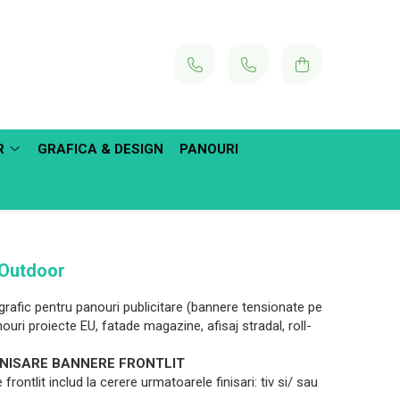
R
GRAFICA & DESIGN
PANOURI
 Outdoor
grafic pentru panouri publicitare (bannere tensionate pe
ouri proiecte EU, fatade magazine, afisaj stradal, roll-
FINISARE BANNERE FRONTLIT
frontlit includ la cerere urmatoarele finisari: tiv si/ sau