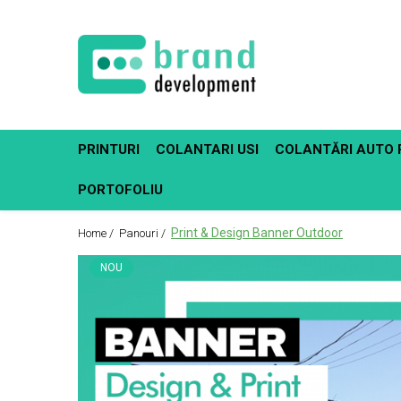
Decor Interior
Fototapet Personalizat
Office Elixir Capsule
PRINTURI
COLANTARI USI
COLANTĂRI AUTO 
Tablouri Canvas
Postere
PORTOFOLIU
Print & Design Banner Outdoor
Home /
Panouri /
NOU