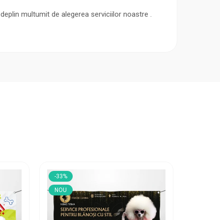
deplin multumit de alegerea serviciilor noastre .
-33%
-33%
NOU