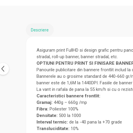
Descriere
Asiguram print FullHD si design grafic pentru pano
stradal, roll-up banner, banner stradal, etc.
OPTIUNI PENTRU PRINT SI FINISARE BANNE
Panourile publicitare din bannere frontlit includ l
Bannerele au o grosime standard de 440-660 gr/mp.
banner este de 1,6M la 1440DPI. Fasiile de banner p
La vant in rafala de pana la 55 km/h si cu o rezist
Caracteristici bannere frontlit:
Gramaj:
440g – 660g /mp
Fibra:
Poliester 100%
Densitate:
500 la 1000
Interval termic:
de la -40 pana la +70 grade
Transluciditate:
10%