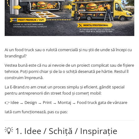
Ai un food truck sau o rulotă comercială și nu știi de unde să începi cu
brandingul?
Vestea bună este că nu ai nevoie de un proiect complicat sau de fișiere
tehnice. Poți porni chiar și de la o schiță desenată pe hârtie. Restul îl
construim împreună.
La E-Brand.ro am creat un proces simplu și eficient, gândit special
pentru antreprenorii din street food și comerț mobil:
👉 Idee → Design → Print → Montaj → Food truck gata de vânzare
Iată cum funcționează, pas cu pas:
💡 1. Idee / Schiță / Inspirație