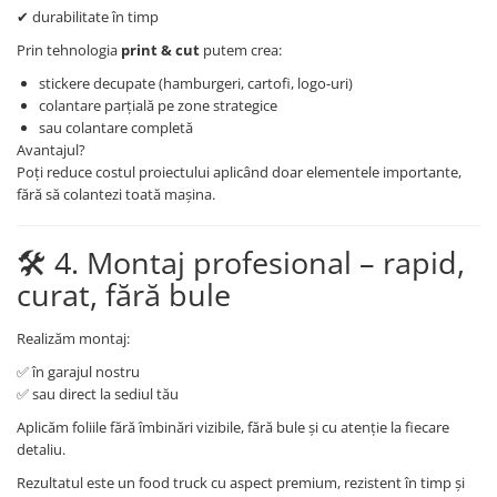
✔ durabilitate în timp
Prin tehnologia
print & cut
putem crea:
stickere decupate (hamburgeri, cartofi, logo-uri)
colantare parțială pe zone strategice
sau colantare completă
Avantajul?
Poți reduce costul proiectului aplicând doar elementele importante,
fără să colantezi toată mașina.
🛠️ 4. Montaj profesional – rapid,
curat, fără bule
Realizăm montaj:
✅ în garajul nostru
✅ sau direct la sediul tău
Aplicăm foliile fără îmbinări vizibile, fără bule și cu atenție la fiecare
detaliu.
Rezultatul este un food truck cu aspect premium, rezistent în timp și