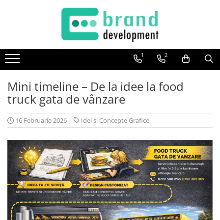
Decor Interior
Fototapet Personalizat
1
2
Office Elixir Capsule
Mini timeline – De la idee la food
Tablouri Canvas
truck gata de vânzare
Postere
16 Februarie 2026
|
Idei si Concepte Grafice