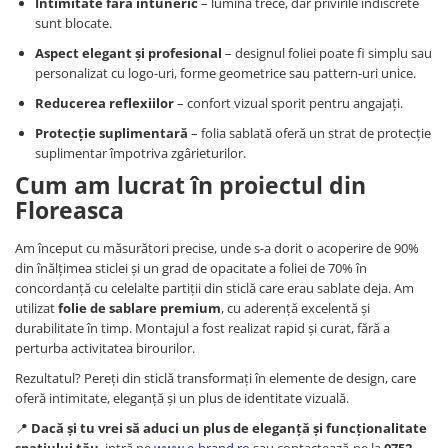
Intimitate fără întuneric
– lumina trece, dar privirile indiscrete
sunt blocate.
Aspect elegant și profesional
– designul foliei poate fi simplu sau
personalizat cu logo-uri, forme geometrice sau pattern-uri unice.
Reducerea reflexiilor
– confort vizual sporit pentru angajați.
Protecție suplimentară
– folia sablată oferă un strat de protecție
suplimentar împotriva zgârieturilor.
Cum am lucrat în proiectul din
Floreasca
Am început cu măsurători precise, unde s-a dorit o acoperire de 90%
din înălțimea sticlei și un grad de opacitate a foliei de 70% în
concordanță cu celelalte partiții din sticlă care erau sablate deja. Am
utilizat
folie de sablare premium
, cu aderență excelentă și
durabilitate în timp. Montajul a fost realizat rapid și curat, fără a
perturba activitatea birourilor.
Rezultatul? Pereți din sticlă transformați în elemente de design, care
oferă intimitate, eleganță și un plus de identitate vizuală.
📍
Dacă și tu vrei să aduci un plus de eleganță și funcționalitate