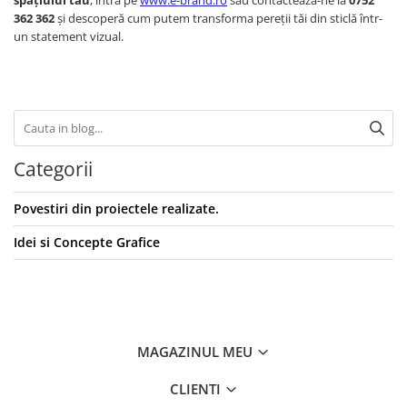
spațiului tău
, intră pe
www.e-brand.ro
sau contactează-ne la
0752
362 362
și descoperă cum putem transforma pereții tăi din sticlă într-
un statement vizual.
Categorii
Povestiri din proiectele realizate.
Idei si Concepte Grafice
MAGAZINUL MEU
CLIENTI