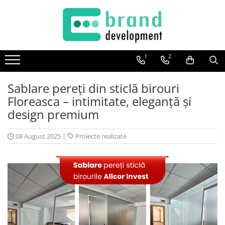
Decor Interior
Fototapet Personalizat
1
2
Office Elixir Capsule
Sablare pereți din sticlă birouri
Tablouri Canvas
Floreasca – intimitate, eleganță și
Postere
design premium
08 August 2025
|
Proiecte realizate