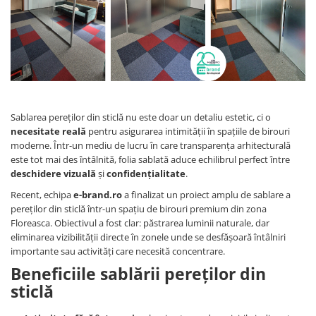
Sablarea pereților din sticlă nu este doar un detaliu estetic, ci o
necesitate reală
pentru asigurarea intimității în spațiile de birouri
moderne. Într-un mediu de lucru în care transparența arhitecturală
este tot mai des întâlnită, folia sablată aduce echilibrul perfect între
deschidere vizuală
și
confidențialitate
.
Recent, echipa
e-brand.ro
a finalizat un proiect amplu de sablare a
pereților din sticlă într-un spațiu de birouri premium din zona
Floreasca. Obiectivul a fost clar: păstrarea luminii naturale, dar
eliminarea vizibilității directe în zonele unde se desfășoară întâlniri
importante sau activități care necesită concentrare.
Beneficiile sablării pereților din
sticlă