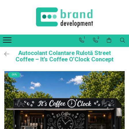
Decor Interior
Fototapet Personalizat
1
2
Office Elixir Capsule
Tablouri Canvas
Autocolant Colantare Rulotă Street
Postere
Coffee – It’s Coffee O’Clock Concept
-36%