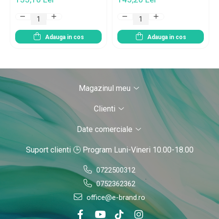
Adauga in cos
Adauga in cos
Magazinul meu
Clienti
Date comerciale
Suport clienti
🕒 Program Luni-Vineri 10.00-18.00
0722500312
0752362362
office@e-brand.ro