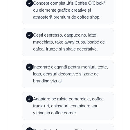
Concept complet „It’s Coffee O’Clock”
✓
cu elemente grafice creative și
atmosferă premium de coffee shop.
Cești espresso, cappuccino, latte
✓
macchiato, take away cups, boabe de
cafea, frunze și spirale decorative.
Integrare elegantă pentru meniuri, texte,
✓
logo, ceasuri decorative și zone de
branding vizual.
Adaptare pe rulote comerciale, coffee
✓
truck-uri, chioșcuri, containere sau
vitrine tip coffee corner.