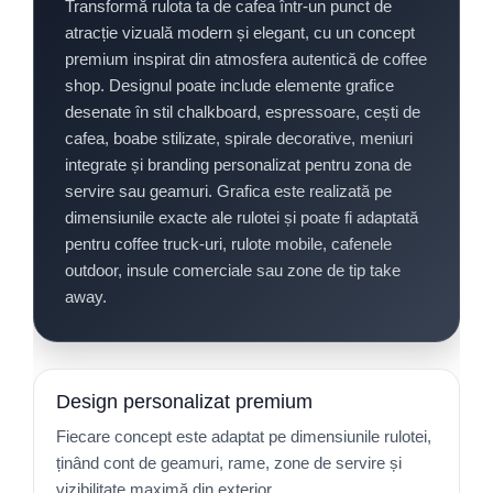
Transformă rulota ta de cafea într-un punct de
atracție vizuală modern și elegant, cu un concept
premium inspirat din atmosfera autentică de coffee
shop. Designul poate include elemente grafice
desenate în stil chalkboard, espressoare, cești de
cafea, boabe stilizate, spirale decorative, meniuri
integrate și branding personalizat pentru zona de
servire sau geamuri. Grafica este realizată pe
dimensiunile exacte ale rulotei și poate fi adaptată
pentru coffee truck-uri, rulote mobile, cafenele
outdoor, insule comerciale sau zone de tip take
away.
Design personalizat premium
Fiecare concept este adaptat pe dimensiunile rulotei,
ținând cont de geamuri, rame, zone de servire și
vizibilitate maximă din exterior.