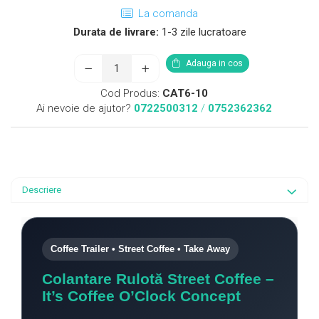
La comanda
Durata de livrare:
1-3 zile lucratoare
Adauga in cos
Cod Produs:
CAT6-10
Ai nevoie de ajutor?
0722500312
/
0752362362
Descriere
Coffee Trailer • Street Coffee • Take Away
Colantare Rulotă Street Coffee –
It’s Coffee O’Clock Concept