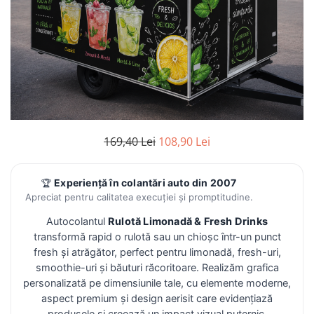
169,40 Lei
108,90 Lei
Experiență în colantări auto din 2007
🏆
Apreciat pentru calitatea execuției și promptitudine.
Autocolantul
Rulotă Limonadă & Fresh Drinks
transformă rapid o rulotă sau un chioșc într-un punct
fresh și atrăgător, perfect pentru limonadă, fresh-uri,
smoothie-uri și băuturi răcoritoare. Realizăm grafica
personalizată pe dimensiunile tale, cu elemente moderne,
aspect premium și design aerisit care evidențiază