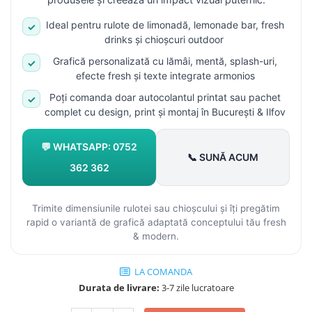
produsele și creează un impact vizual puternic.
Ideal pentru rulote de limonadă, lemonade bar, fresh
✓
drinks și chioșcuri outdoor
Grafică personalizată cu lămâi, mentă, splash-uri,
✓
efecte fresh și texte integrate armonios
Poți comanda doar autocolantul printat sau pachet
✓
complet cu design, print și montaj în București & Ilfov
💬 WHATSAPP: 0752
📞 SUNĂ ACUM
362 362
Trimite dimensiunile rulotei sau chioșcului și îți pregătim
rapid o variantă de grafică adaptată conceptului tău fresh
& modern.
LA COMANDA
Durata de livrare:
3-7 zile lucratoare