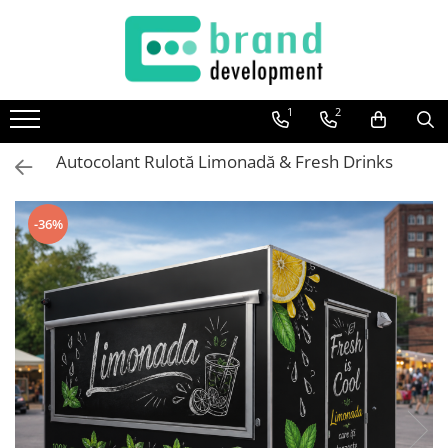
Decor Interior
Fototapet Personalizat
1
2
Office Elixir Capsule
Autocolant Rulotă Limonadă & Fresh Drinks
Tablouri Canvas
Postere
-36%