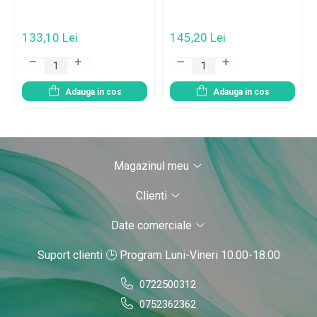
133,10 Lei
145,20 Lei
Adauga in cos
Adauga in cos
Magazinul meu
Clienti
Date comerciale
Suport clienti
🕒 Program Luni-Vineri 10.00-18.00
0722500312
0752362362