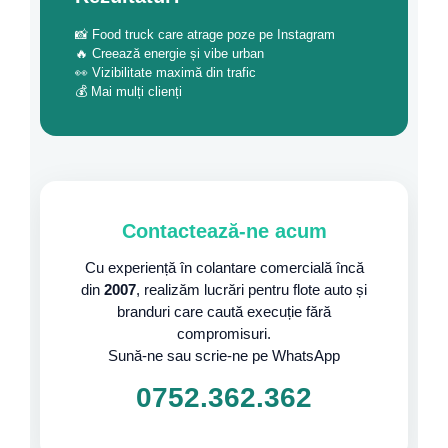
📸 Food truck care atrage poze pe Instagram
🔥 Creează energie și vibe urban
👀 Vizibilitate maximă din trafic
💰 Mai mulți clienți
Contactează-ne acum
Cu experiență în colantare comercială încă
din
2007
, realizăm lucrări pentru flote auto și
branduri care caută execuție fără
compromisuri.
Sună-ne sau scrie-ne pe WhatsApp
0752.362.362