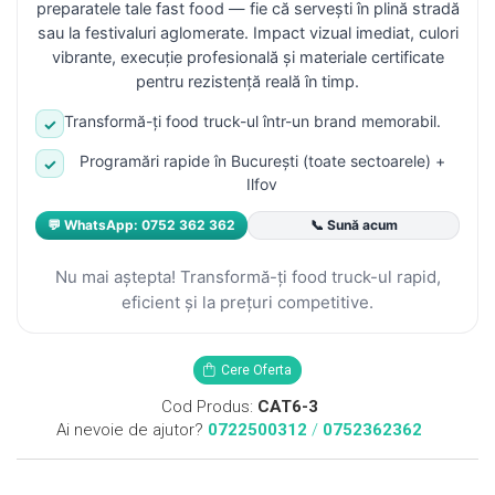
preparatele tale fast food — fie că servești în plină stradă
sau la festivaluri aglomerate. Impact vizual imediat, culori
vibrante, execuție profesională și materiale certificate
pentru rezistență reală în timp.
Transformă-ți food truck-ul într-un brand memorabil.
✓
Programări rapide în București (toate sectoarele) +
✓
Ilfov
💬 WhatsApp: 0752 362 362
📞 Sună acum
Nu mai aștepta! Transformă-ți food truck-ul rapid,
eficient și la prețuri competitive.
Cere Oferta
Cod Produs:
CAT6-3
Ai nevoie de ajutor?
0722500312
/
0752362362