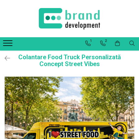
Decor Interior
Fototapet Personalizat
1
2
Office Elixir Capsule
Tablouri Canvas
Colantare Food Truck Personalizată
Postere
Concept Street Vibes