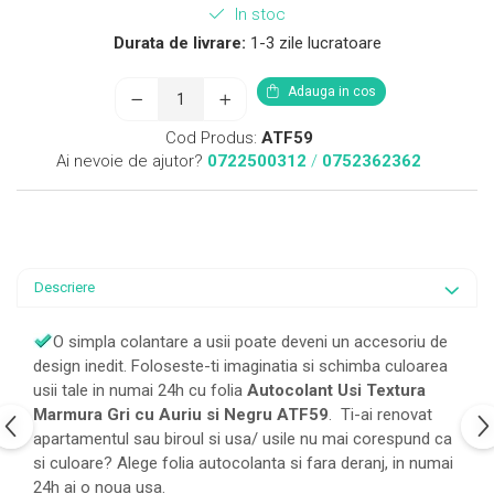
In stoc
Durata de livrare:
1-3 zile lucratoare
Adauga in cos
Cod Produs:
ATF59
Ai nevoie de ajutor?
0722500312
/
0752362362
Descriere
O simpla colantare a usii poate deveni un accesoriu de
design inedit. Foloseste-ti imaginatia si schimba culoarea
usii tale in numai 24h cu folia
Autocolant Usi Textura
Marmura Gri cu Auriu si Negru ATF59
. Ti-ai renovat
apartamentul sau biroul si usa/ usile nu mai corespund ca
si culoare? Alege folia autocolanta si fara deranj, in numai
24h ai o noua usa.