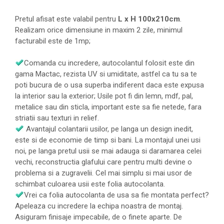
Pretul afisat este valabil pentru
L x H 100x210cm
.
Realizam orice dimensiune in maxim 2 zile, minimul
facturabil este de 1mp;
Comanda cu incredere, autocolantul folosit este din
gama Mactac, rezista UV si umiditate, astfel ca tu sa te
poti bucura de o usa superba indiferent daca este expusa
la interior sau la exterior; Usile pot fi din lemn, mdf, pal,
metalice sau din sticla, important este sa fie netede, fara
striatii sau texturi in relief.
Avantajul colantarii usilor, pe langa un design inedit,
este si de economie de timp si bani. La montajul unei usi
noi, pe langa pretul usii se mai adauga si daramarea celei
vechi, reconstructia glafului care pentru multi devine o
problema si a zugravelii. Cel mai simplu si mai usor de
schimbat culoarea usii este folia autocolanta.
Vrei ca folia autocolanta de usa sa fie montata perfect?
Apeleaza cu incredere la echipa noastra de montaj.
Asiguram finisaje impecabile, de o finete aparte. De