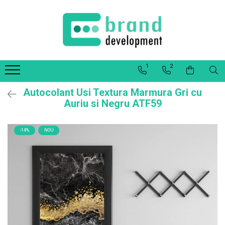
Decor Interior
Fototapet Personalizat
1
2
Office Elixir Capsule
Tablouri Canvas
Autocolant Usi Textura Marmura Gri cu
Postere
Auriu si Negru ATF59
-14%
NOU