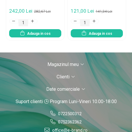
242,00 Lei
121,00 Lei
282,67 Lei
141,34 Lei
Adauga in cos
Adauga in cos
Magazinul meu
Clienti
Date comerciale
Suport clienti
🕒 Program Luni-Vineri 10.00-18.00
0722500312
0752362362
office@e-brand.ro