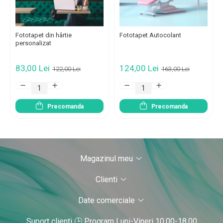
Fototapet din hârtie
Fototapet Autocolant
personalizat
83,00 Lei
124,00 Lei
122,00 Lei
163,00 Lei
Precomanda
Precomanda
Magazinul meu
Clienti
Date comerciale
Suport clienti
🕒 Program Luni-Vineri 10.00-18.00