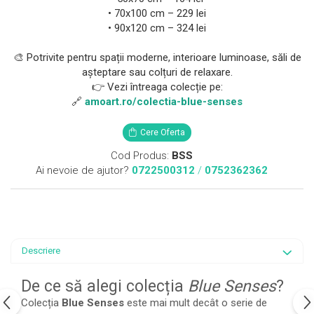
• 70x100 cm – 229 lei
• 90x120 cm – 324 lei
🎨 Potrivite pentru spații moderne, interioare luminoase, săli de
așteptare sau colțuri de relaxare.
👉 Vezi întreaga colecție pe:
🔗
amoart.ro/colectia-blue-senses
Cere Oferta
Cod Produs:
BSS
Ai nevoie de ajutor?
0722500312
/
0752362362
Descriere
De ce să alegi colecția
Blue Senses
?
Colecția
Blue Senses
este mai mult decât o serie de