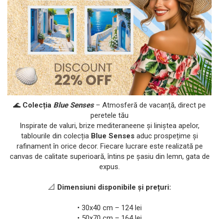
🌊
Colecția
Blue Senses
– Atmosferă de vacanță, direct pe
peretele tău
Inspirate de valuri, brize mediteraneene și liniștea apelor,
tablourile din colecția
Blue Senses
aduc prospețime și
rafinament în orice decor. Fiecare lucrare este realizată pe
canvas de calitate superioară, întins pe șasiu din lemn, gata de
expus.
📐
Dimensiuni disponibile și prețuri:
• 30x40 cm – 124 lei
• 50x70 cm – 164 lei