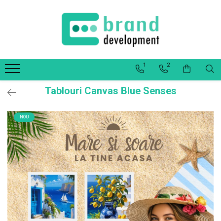
Decor Interior
Fototapet Personalizat
1
2
Office Elixir Capsule
Tablouri Canvas
Tablouri Canvas Blue Senses
Postere
NOU