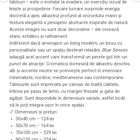
tablouri – este o invitație la evadare, un exercițiu vizual de
liniște și prospețime. Fiecare lucrare surprinde energia
discretă a apei, albastrul profund al orizontului marin și
textura elegantă a peisajelor abstracte inspirate de natură.
Aceste imagini nu sunt doar decorative – ele creează
stare, echilibru și rafinament.
Indiferent dacă amenajezi un living modern, un birou cu
personalitate sau un spațiu destinat relaxării,
Blue Senses
adaugă acel accent care transformă un perete gol într-un
punct de atracție. Cromatica dominată de albastru deschis,
alb și accente neutre se potrivește perfect în interioare
minimaliste, nordice, mediteraneene sau contemporane.
Tablourile sunt imprimate pe canvas de înaltă calitate,
întinse pe șasiu de lemn, cu margini finisate și gata de
agățat. Sunt disponibile în dimensiuni variate, astfel încât
să le poți integra ușor în orice spațiu:
📏 Dimensiuni și prețuri:
30x40 cm – 124 lei
50x70 cm – 164 lei
70x100 cm – 229 lei
90x120 cm – 324 lei