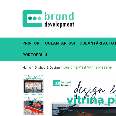
Decor Interior
Fototapet Personalizat
Office Elixir Capsule
PRINTURI
COLANTARI USI
COLANTĂRI AUTO 
Tablouri Canvas
Postere
PORTOFOLIU
Design & Print Vitrina Pizzerie
Home /
Grafica & Design /