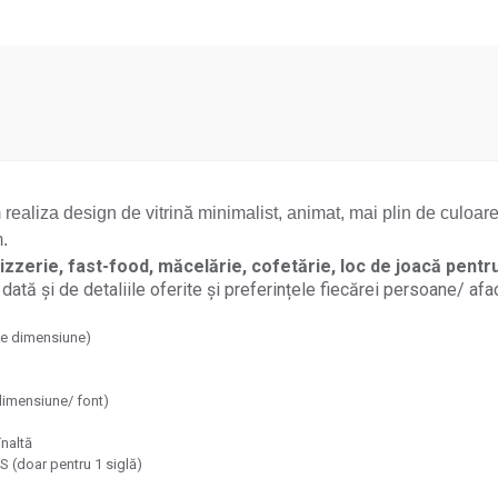
em realiza design de vitrină minimalist, animat, mai plin de culoa
m.
izzerie, fast-food, măcelărie, cofetărie, loc de joacă pentru
dată și de detaliile oferite și preferințele fiecărei persoane/ afac
ice dimensiune)
dimensiune/ font)
înaltă
S (doar pentru 1 siglă)