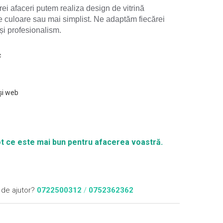
ărei afaceri putem realiza design de vitrină
de culoare sau mai simplist. Ne adaptăm fiecărei
 și profesionalism.
c
și web
 tot ce este mai bun pentru afacerea voastră.
 de ajutor?
0722500312
/
0752362362