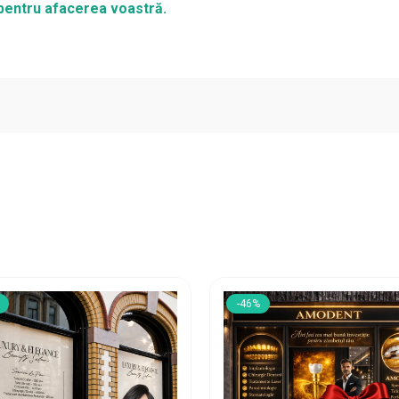
n pentru afacerea voastră.
-46%