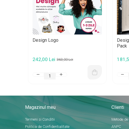
Design Logo
Design
Pack
242,00 Lei
181,5
363,00 Lei
Magazinul meu
Clienti
Termeni si Conditii
Metode de
Politica de Confidentialitate
ANPC