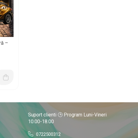
ră –
Suport clienti
🕒 Program Luni-Vineri
10.00-18.00
0722500312