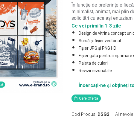
În funcție de preferințele fiec
minimalist, animat, mai plin 
solicitări cu același entuziam
Ce vei primi în 1-3 zile
Design de vitrină concept uni
Sursă și fișier vectorial
Fișier JPG și PNG HD
Fișier gata pentru imprimare 
Paleta de culori
Revizii rezonabile
Încercați-ne și obțineți
Cere Oferta
Cod Produs:
DSG2
Ai nevoie