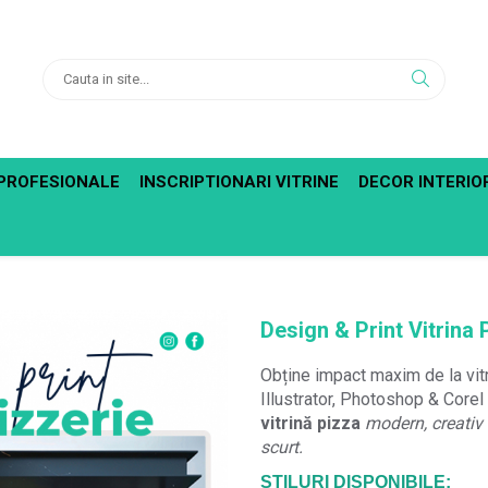
PROFESIONALE
INSCRIPTIONARI VITRINE
DECOR INTERIO
Design & Print Vitrina 
Obține impact maxim de la vitr
Illustrator, Photoshop & Corel
vitrină pizza
modern, creativ ș
scurt.
STILURI DISPONIBILE: