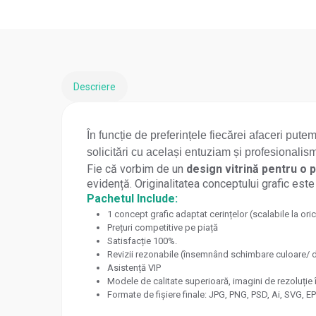
Descriere
În funcție de preferințele fiecărei afaceri put
solicitări cu același entuziam și profesionalis
Fie că vorbim de un
design vitrină pentru o p
evidență. Originalitatea conceptului grafic este 
Pachetul Include:
1 concept grafic adaptat cerințelor (scalabile la or
Prețuri competitive pe piață
Satisfacție 100%.
Revizii rezonabile (însemnând schimbare culoare/ 
Asistență VIP
Modele de calitate superioară, imagini de rezoluție 
Formate de fișiere finale: JPG, PNG, PSD, Ai, SVG, EP