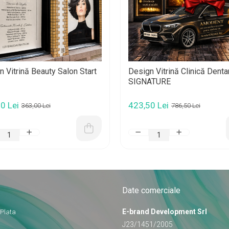
 Vitrină Beauty Salon Start
Design Vitrină Clinică Denta
SIGNATURE
0 Lei
423,50 Lei
363,00 Lei
786,50 Lei
Date comerciale
E-brand Development Srl
 Plata
J23/1451/2005