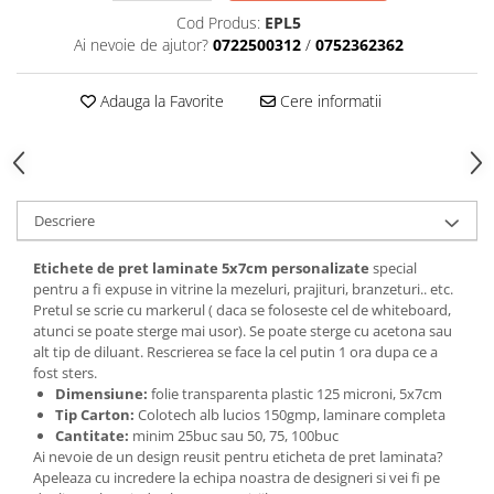
Cod Produs:
EPL5
Ai nevoie de ajutor?
0722500312
/
0752362362
Adauga la Favorite
Cere informatii
Descriere
Etichete de pret laminate 5x7cm personalizate
special
pentru a fi expuse in vitrine la mezeluri, prajituri, branzeturi.. etc.
Pretul se scrie cu markerul ( daca se foloseste cel de whiteboard,
atunci se poate sterge mai usor). Se poate sterge cu acetona sau
alt tip de diluant. Rescrierea se face la cel putin 1 ora dupa ce a
fost sters.
Dimensiune:
folie transparenta plastic 125 microni, 5x7cm
Tip Carton:
Colotech alb lucios 150gmp, laminare completa
Cantitate:
minim 25buc sau 50, 75, 100buc
Ai nevoie de un design reusit pentru eticheta de pret laminata?
Apeleaza cu incredere la echipa noastra de designeri si vei fi pe