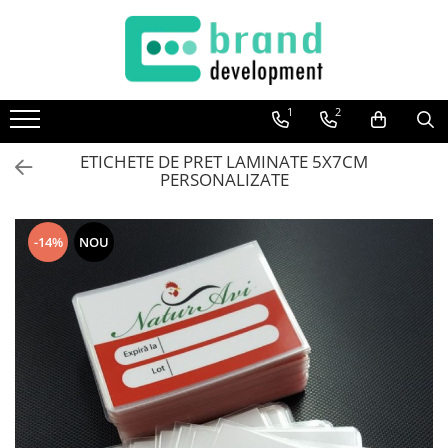
Decor Interior
Fototapet Personalizat
1
2
Office Elixir Capsule
ETICHETE DE PRET LAMINATE 5X7CM
Tablouri Canvas
PERSONALIZATE
Postere
-14%
NOU