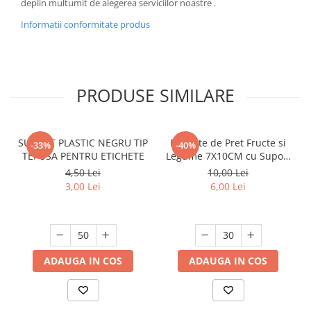
deplin multumit de alegerea serviciilor noastre .
Informatii conformitate produs
PRODUSE SIMILARE
SUPORT PLASTIC NEGRU TIP
Etichete de Pret Fructe si
-33%
-40%
TEPUSA PENTRU ETICHETE
Legume 7X10CM cu Suport
5cm
4,50 Lei
10,00 Lei
3,00 Lei
6,00 Lei
ADAUGA IN COS
ADAUGA IN COS