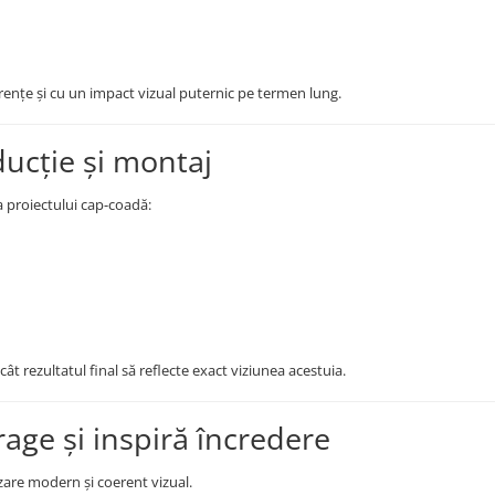
rențe și cu un impact vizual puternic pe termen lung.
ucție și montaj
a proiectului cap-coadă:
cât rezultatul final să reflecte exact viziunea acestuia.
rage și inspiră încredere
are modern și coerent vizual.