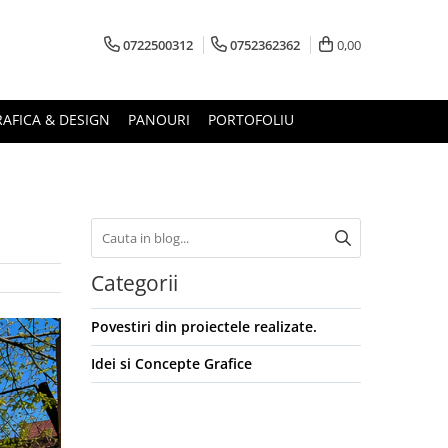
0722500312
0752362362
0,00
AFICA & DESIGN
PANOURI
PORTOFOLIU
Categorii
Povestiri din proiectele realizate.
Idei si Concepte Grafice