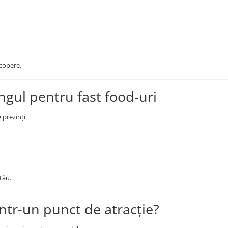
scopere.
gul pentru fast food-uri
 prezinți.
tău.
 într-un punct de atracție?