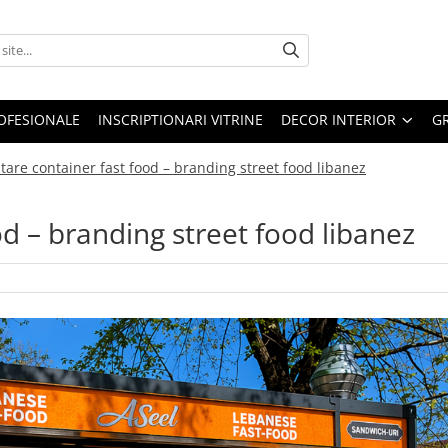
OFESIONALE
INSCRIPTIONARI VITRINE
DECOR INTERIOR
GR
tare container fast food – branding street food libanez
od – branding street food libanez