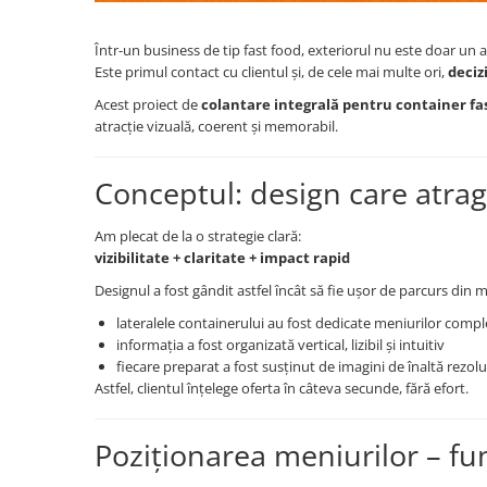
Într-un business de tip fast food, exteriorul nu este doar un 
Este primul contact cu clientul și, de cele mai multe ori,
deciz
Acest proiect de
colantare integrală pentru container fas
atracție vizuală, coerent și memorabil.
Conceptul: design care atrag
Am plecat de la o strategie clară:
vizibilitate + claritate + impact rapid
Designul a fost gândit astfel încât să fie ușor de parcurs din me
lateralele containerului au fost dedicate meniurilor compl
informația a fost organizată vertical, lizibil și intuitiv
fiecare preparat a fost susținut de imagini de înaltă rezolu
Astfel, clientul înțelege oferta în câteva secunde, fără efort.
Poziționarea meniurilor – fun