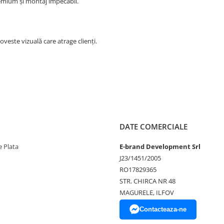
emium și montaj impecabil.
veste vizuală care atrage clienți.
DATE COMERCIALE
 Plata
E-brand Development Srl
J23/1451/2005
RO17829365
STR. CHIRCA NR 48
MAGURELE, ILFOV
Contacteaza-ne