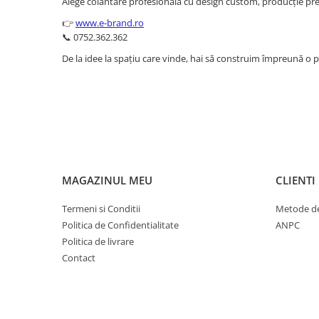
Alege colantare profesională cu design custom, producție pr
👉
www.e-brand.ro
📞 0752.362.362
De la idee la spațiu care vinde, hai să construim împreună o po
MAGAZINUL MEU
CLIENTI
Termeni si Conditii
Metode de
Politica de Confidentialitate
ANPC
Politica de livrare
Contact