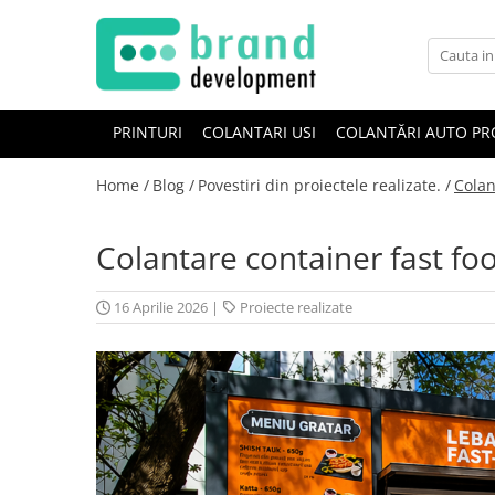
Decor Interior
Fototapet Personalizat
PRINTURI
COLANTARI USI
COLANTĂRI AUTO PR
Office Elixir Capsule
Home /
Blog /
Povestiri din proiectele realizate. /
Colan
Tablouri Canvas
Postere
Colantare container fast fo
16 Aprilie 2026
|
Proiecte realizate