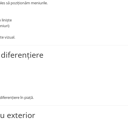
ales să poziționăm meniurile.
n liniște
niuri)
te vizual.
 diferențiere
iferențiere în piață.
u exterior