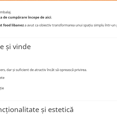
ambalaj.
ia de cumpărare începe de aici
.
t food libanez
a avut ca obiectiv transformarea unui spațiu simplu într-un
e și vinde
rs, dar și suficient de atractiv încât să oprească privirea.
ete
ție
cționalitate și estetică