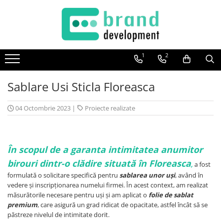
Decor Interior
Fototapet Personalizat
1
2
Office Elixir Capsule
Sablare Usi Sticla Floreasca
Tablouri Canvas
Postere
04 Octombrie 2023
|
Proiecte realizate
În scopul de a garanta intimitatea anumitor
birouri dintr-o clădire situată în Floreasca
,
a fost
formulată o solicitare specifică pentru
sablarea unor uși
, având în
vedere și inscripționarea numelui firmei. În acest context, am realizat
măsurătorile necesare pentru uși și am aplicat o
folie de sablat
premium
, care asigură un grad ridicat de opacitate, astfel încât să se
păstreze nivelul de intimitate dorit.