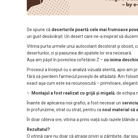
Se spune că
deserturile poartă cele mai frumoase pove
un gust desăvârșit. Un desert care ne-a inspirat să ducem 
Vitrina purta urmele unui autocolant decolorat și obosit, c
deserturilor, ci și pasiunea din spatele lor era necesară.
Așa am pășit în povestea cofetăriei Z –
cu inima deschisă
Procesul a început cu o analiză vizuală atentă, apoi am 
fără să pierdem farmecul poveștii de altădată.
Am folosi
exact așa cum este ea recunoscută – primitoare, elegantă 
✨
Montajul a fost realizat cu grijă și migală
, de echipa 
Înainte de aplicarea noii grafici, a fost necesar un
servici
în profunzime, strat cu strat, pentru ca
noul material să 
În doar câteva ore, vitrina a prins viață sub razele blânde a
Rezultatul?
O vitrină care nu doar că atrage priviri și zâmbete, dar s