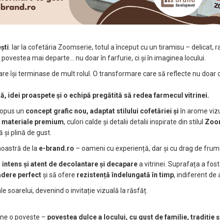
ști
. Iar la cofetăria Zoomserie, totul a început cu un tiramisu – delicat, r
povestea mai departe… nu doar în farfurie, ci și în imaginea locului.
are își terminase de mult rolul. O transformare care să reflecte nu doar 
, idei proaspete și o echipă pregătită să redea farmecul vitrinei.
propus un
concept grafic nou, adaptat stilului cofetăriei și
în arome vizu
t
materiale premium
, culori calde și detalii detalii inspirate din stilul
Zoo
și plină de gust.
noastră de la
e-brand.ro
– oameni cu experiență, dar și cu drag de frum
u intens și atent de decolantare și decapare
a vitrinei. Suprafața a fos
adere perfect
și să ofere
rezistență îndelungată în timp
, indiferent de
le soarelui, devenind o invitație vizuală la răsfăț.
pune o poveste –
povestea dulce a locului, cu gust de familie, tradiție 