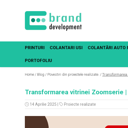
Decor Interior
Fototapet Personalizat
Office Elixir Capsule
PRINTURI
COLANTARI USI
COLANTĂRI AUTO 
Tablouri Canvas
Postere
PORTOFOLIU
Home /
Blog /
Povestiri din proiectele realizate. /
Transformarea v
Transformarea vitrinei Zoomserie | 
14 Aprilie 2025
|
Proiecte realizate