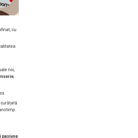
afinat, cu
calitatea
ale noi,
mserie
,
os.
t curățată
 anotimp.
și pasiune
.