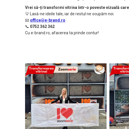
Vrei să-ți transformi vitrina într-o poveste vizuală car
💡 Lasă-ne ideile tale, iar de restul ne ocupăm noi.
📧
office@e-brand.ro
📞
0752 362 362
Cu e-brand.ro, afacerea ta prinde contur!