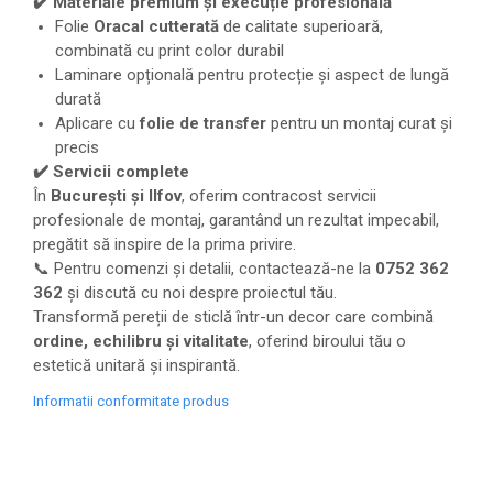
✔️ Materiale premium și execuție profesională
Folie
Oracal cutterată
de calitate superioară,
combinată cu print color durabil
Laminare opțională pentru protecție și aspect de lungă
durată
Aplicare cu
folie de transfer
pentru un montaj curat și
precis
✔️ Servicii complete
În
București și Ilfov
, oferim contracost servicii
profesionale de montaj, garantând un rezultat impecabil,
pregătit să inspire de la prima privire.
📞 Pentru comenzi și detalii, contactează-ne la
0752 362
362
și discută cu noi despre proiectul tău.
Transformă pereții de sticlă într-un decor care combină
ordine, echilibru și vitalitate
, oferind biroului tău o
estetică unitară și inspirantă.
Informatii conformitate produs