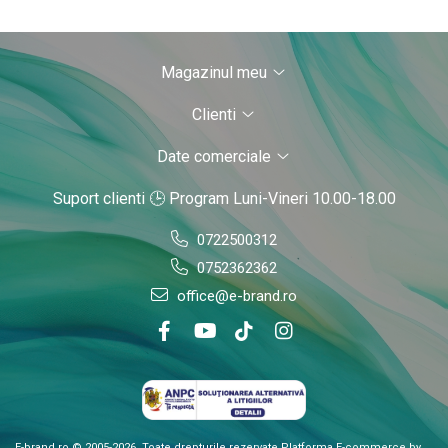
Magazinul meu
Clienti
Date comerciale
Suport clienti
🕒 Program Luni-Vineri 10.00-18.00
0722500312
0752362362
office@e-brand.ro
E-brand.ro © 2005-2026. Toate drepturile rezervate
Platforma E-commerce by