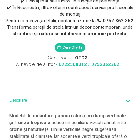
✔️ Finisaj mat sau lucios, în funcție de preferință
✔️ În București și Ilfov oferim contracost servicii profesionale
de montaj
Pentru comenzi și detalii, contactează-ne la
📞 0752 362 362
.
Transformă pereții de sticlă într-un decor contemporan, unde
structura și natura se întâlnesc în armonie perfectă.
Cere Oferta
Cod Produs:
OEC3
Ai nevoie de ajutor?
0722500312
/
0752362362
Descriere
Modelul de
colantare panouri sticlă cu dungi verticale
și frunze tropicale
aduce un echilibru vizual rafinat între
ordine și naturalețe. Liniile verticale negre sugerează
stabilitate și claritate, iar accentele verzi tropicale oferă o