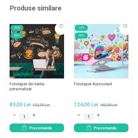
Produse similare
-32%
-24%
NOU
NOU
Fototapet din hârtie
Fototapet Autocolant
personalizat
83,00 Lei
124,00 Lei
122,00 Lei
163,00 Lei
Precomanda
Precomanda