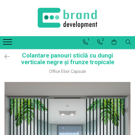
Decor Interior
Fototapet Personalizat
1
2
Office Elixir Capsule
Tablouri Canvas
Colantare panouri sticlă cu dungi
Postere
verticale negre și frunze tropicale
Office Elixir Capsule