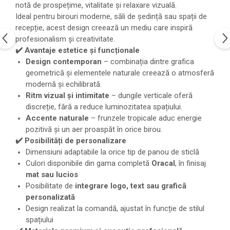
notă de prospețime, vitalitate și relaxare vizuală.
Ideal pentru birouri moderne, săli de ședință sau spații de
recepție, acest design creează un mediu care inspiră
profesionalism și creativitate.
✔️ Avantaje estetice și funcționale
Design contemporan
– combinația dintre grafica
geometrică și elementele naturale creează o atmosferă
modernă și echilibrată.
Ritm vizual și intimitate
– dungile verticale oferă
discreție, fără a reduce luminozitatea spațiului.
Accente naturale
– frunzele tropicale aduc energie
pozitivă și un aer proaspăt în orice birou.
✔️ Posibilități de personalizare
Dimensiuni adaptabile la orice tip de panou de sticlă
Culori disponibile din gama completă
Oracal
, în finisaj
mat sau lucios
Posibilitate de
integrare logo, text sau grafică
personalizată
Design realizat la comandă, ajustat în funcție de stilul
spațiului