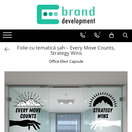
Decor Interior
Fototapet Personalizat
1
2
Office Elixir Capsule
Folie cu tematică șah – Every Move Counts,
Tablouri Canvas
Strategy Wins
Postere
Office Elixir Capsule