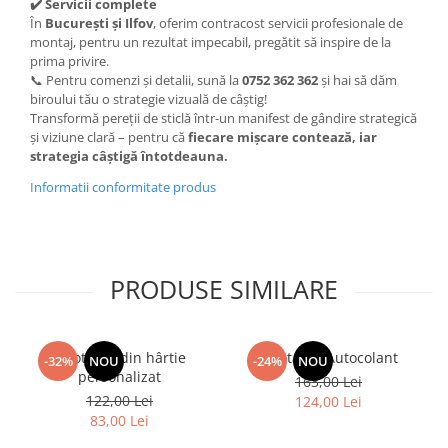
✔️ Servicii complete
În
București și Ilfov
, oferim contracost servicii profesionale de
montaj, pentru un rezultat impecabil, pregătit să inspire de la
prima privire.
📞 Pentru comenzi și detalii, sună la
0752 362 362
și hai să dăm
biroului tău o strategie vizuală de câștig!
Transformă pereții de sticlă într-un manifest de gândire strategică
și viziune clară – pentru că
fiecare mișcare contează, iar
strategia câștigă întotdeauna.
Informatii conformitate produs
PRODUSE SIMILARE
Fototapet din hârtie
Fototapet Autocolant
-32%
NOU
-24%
NOU
personalizat
163,00 Lei
122,00 Lei
124,00 Lei
83,00 Lei