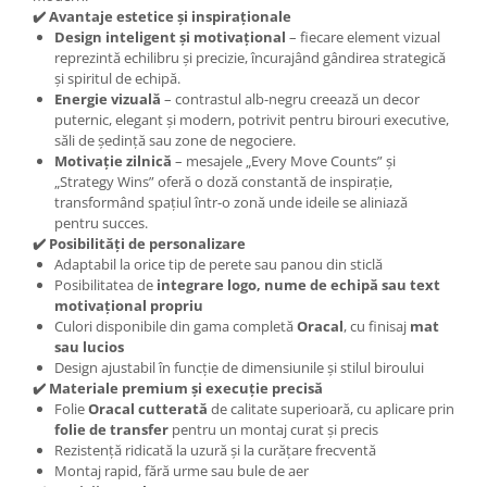
✔️ Avantaje estetice și inspiraționale
Design inteligent și motivațional
– fiecare element vizual
reprezintă echilibru și precizie, încurajând gândirea strategică
și spiritul de echipă.
Energie vizuală
– contrastul alb-negru creează un decor
puternic, elegant și modern, potrivit pentru birouri executive,
săli de ședință sau zone de negociere.
Motivație zilnică
– mesajele „Every Move Counts” și
„Strategy Wins” oferă o doză constantă de inspirație,
transformând spațiul într-o zonă unde ideile se aliniază
pentru succes.
✔️ Posibilități de personalizare
Adaptabil la orice tip de perete sau panou din sticlă
Posibilitatea de
integrare logo, nume de echipă sau text
motivațional propriu
Culori disponibile din gama completă
Oracal
, cu finisaj
mat
sau lucios
Design ajustabil în funcție de dimensiunile și stilul biroului
✔️ Materiale premium și execuție precisă
Folie
Oracal cutterată
de calitate superioară, cu aplicare prin
folie de transfer
pentru un montaj curat și precis
Rezistență ridicată la uzură și la curățare frecventă
Montaj rapid, fără urme sau bule de aer