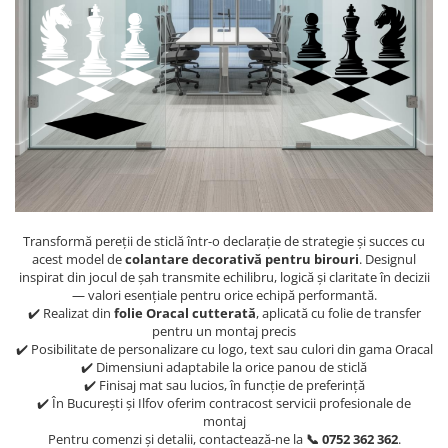
Transformă pereții de sticlă într-o declarație de strategie și succes cu
acest model de
colantare decorativă pentru birouri
. Designul
inspirat din jocul de șah transmite echilibru, logică și claritate în decizii
— valori esențiale pentru orice echipă performantă.
✔️ Realizat din
folie Oracal cutterată
, aplicată cu folie de transfer
pentru un montaj precis
✔️ Posibilitate de personalizare cu logo, text sau culori din gama Oracal
✔️ Dimensiuni adaptabile la orice panou de sticlă
✔️ Finisaj mat sau lucios, în funcție de preferință
✔️ În București și Ilfov oferim contracost servicii profesionale de
montaj
Pentru comenzi și detalii, contactează-ne la
📞 0752 362 362
.