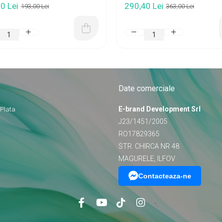
0 Lei
290,40 Lei
193,00 Lei
363,00 Lei
Date comerciale
E-brand Development Srl
 Plata
J23/1451/2005
RO17829365
STR. CHIRCA NR 48
MAGURELE, ILFOV
Contacteaza-ne