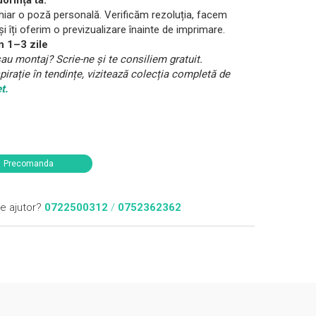
orința ta:
hiar o poză personală. Verificăm rezoluția, facem
i îți oferim o previzualizare înainte de imprimare.
n 1–3 zile
au montaj? Scrie-ne și te consiliem gratuit.
irație în tendințe, vizitează colecția completă de
et
.
Precomanda
e ajutor?
0722500312
/
0752362362