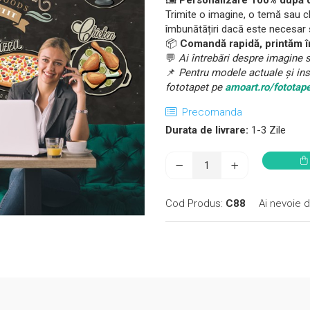
🖼️
Personalizare 100% după d
Trimite o imagine, o temă sau c
îmbunătățiri dacă este necesar ș
📦
Comandă rapidă, printăm î
💬
Ai întrebări despre imagine s
📌
Pentru modele actuale și insp
fototapet pe
amoart.ro/fototap
Precomanda
Durata de livrare:
1-3 Zile
Cod Produs:
C88
Ai nevoie d