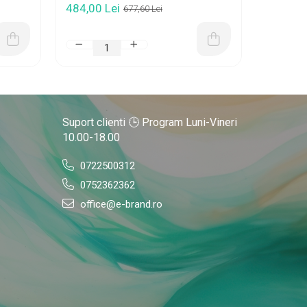
484,00 Lei
440,44 
677,60 Lei
Suport clienti
🕒 Program Luni-Vineri
10.00-18.00
0722500312
0752362362
office@e-brand.ro