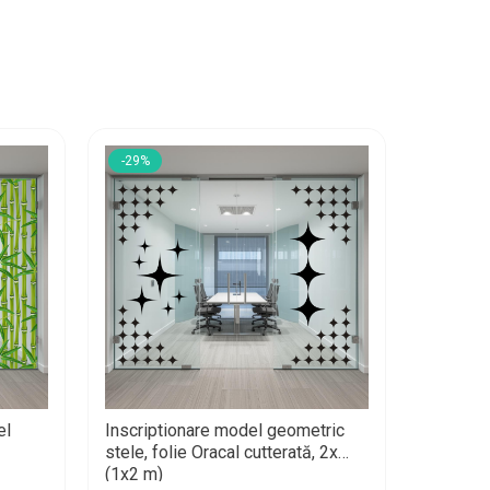
-29%
-22%
el
Inscriptionare model geometric
Folie panour
stele, folie Oracal cutterată, 2x
dungi co
(1x2 m)
(55x200