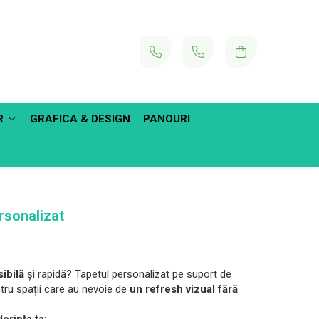
R
GRAFICA & DESIGN
PANOURI
rsonalizat
ibilă
și rapidă? Tapetul personalizat pe suport de
ru spații care au nevoie de
un refresh vizual fără