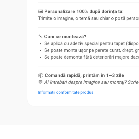
🖼️
Personalizare 100% după dorința ta:
Trimite o imagine, o temă sau chiar o poză persona
🔧
Cum se montează?
Se aplică cu adeziv special pentru tapet (disponi
Se poate monta ușor pe perete curat, drept, g
Se poate demonta fără deteriorări majore dacă
📦
Comandă rapidă, printăm în 1–3 zile
💬
Ai întrebări despre imagine sau montaj? Scrie-
Informatii conformitate produs