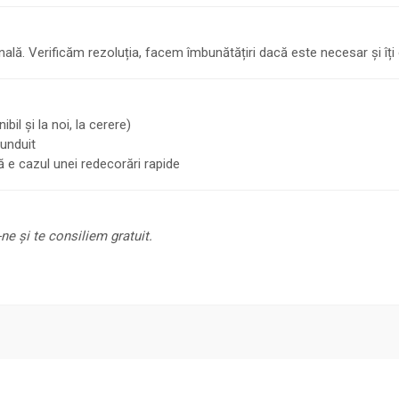
lă. Verificăm rezoluția, facem îmbunătățiri dacă este necesar și îți 
bil și la noi, la cerere)
runduit
 e cazul unei redecorări rapide
ne și te consiliem gratuit.