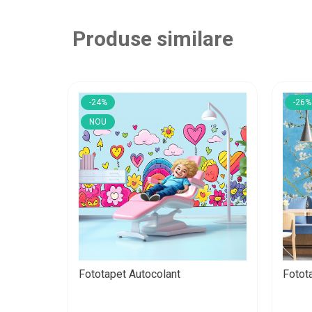
Produse similare
-24%
-26%
NOU
Fototapet Autocolant
Fotot