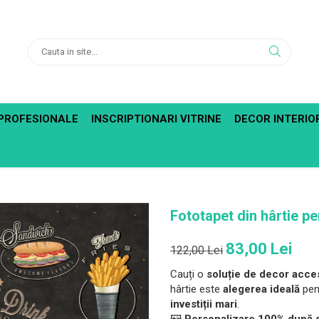
PROFESIONALE
INSCRIPTIONARI VITRINE
DECOR INTERIO
Fototapet din hârtie pe
83,00 Lei
122,00 Lei
Cauți o
soluție de decor acces
hârtie este
alegerea ideală
pent
investiții mari
.