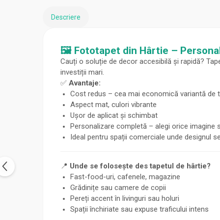
Descriere
🖼️ Fototapet din Hârtie – Personal
Cauți o soluție de decor accesibilă și rapidă? Tap
investiții mari.
✅
Avantaje:
Cost redus – cea mai economică variantă de 
Aspect mat, culori vibrante
Ușor de aplicat și schimbat
Personalizare completă – alegi orice imagine s
Ideal pentru spații comerciale unde designul s
📍
Unde se folosește des tapetul de hârtie?
Fast-food-uri, cafenele, magazine
Grădinițe sau camere de copii
Pereți accent în livinguri sau holuri
Spații închiriate sau expuse traficului intens