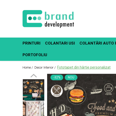
Decor Interior
Fototapet Personalizat
Office Elixir Capsule
PRINTURI
COLANTARI USI
COLANTĂRI AUTO 
Tablouri Canvas
Postere
PORTOFOLIU
Fototapet din hârtie personalizat
Home /
Decor Interior /
-32%
NOU