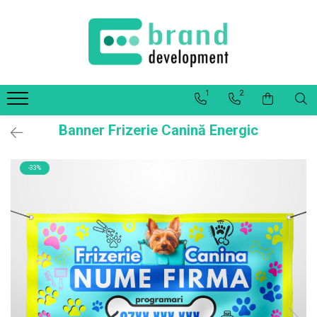
Decor Interior
Fototapet Personalizat
1
2
Office Elixir Capsule
Tablouri Canvas
Banner Frizerie Canină Energic
Postere
-33%