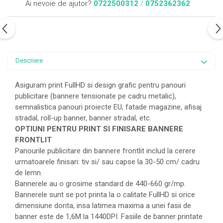
Ai nevoie de ajutor?
0722500312
/
0752362362
Descriere
Asiguram print FullHD si design grafic pentru panouri
publicitare (bannere tensionate pe cadru metalic),
semnalistica panouri proiecte EU, fatade magazine, afisaj
stradal, roll-up banner, banner stradal, etc.
OPTIUNI PENTRU PRINT SI FINISARE BANNERE
FRONTLIT
Panourile publicitare din bannere frontlit includ la cerere
urmatoarele finisari: tiv si/ sau capse la 30-50 cm/ cadru
de lemn.
Bannerele au o grosime standard de 440-660 gr/mp.
Bannerele sunt se pot printa la o calitate FullHD si orice
dimensiune dorita, insa latimea maxima a unei fasii de
banner este de 1,6M la 1440DPI. Fasiile de banner printate