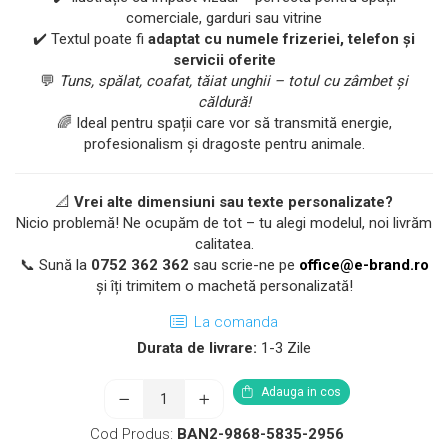
comerciale, garduri sau vitrine
✔️ Textul poate fi
adaptat cu numele frizeriei, telefon și
servicii oferite
💬
Tuns, spălat, coafat, tăiat unghii – totul cu zâmbet și
căldură!
🌈 Ideal pentru spații care vor să transmită energie,
profesionalism și dragoste pentru animale.
📐
Vrei alte dimensiuni sau texte personalizate?
Nicio problemă! Ne ocupăm de tot – tu alegi modelul, noi livrăm
calitatea.
📞 Sună la
0752 362 362
sau scrie-ne pe
office@e-brand.ro
și îți trimitem o machetă personalizată!
La comanda
Durata de livrare:
1-3 Zile
Adauga in cos
Cod Produs:
BAN2-9868-5835-2956