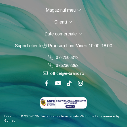
Magazinul meu
Clienti
Date comerciale
Suport clienti
🕒 Program Luni-Vineri 10.00-18.00
0722500312
0752362362
office@e-brand.ro
E-brand.ro © 2005-2026. Toate drepturile rezervate
Platforma E-commerce by
Gomag