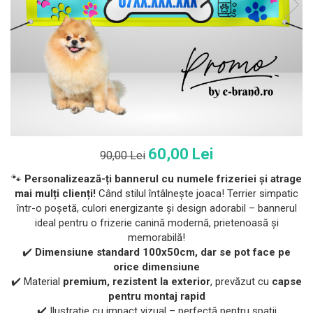
60,00 Lei
90,00 Lei
🐾
Personalizează-ți bannerul cu numele frizeriei și atrage
mai mulți clienți!
Când stilul întâlnește joaca! Terrier simpatic
într-o poșetă, culori energizante și design adorabil – bannerul
ideal pentru o frizerie canină modernă, prietenoasă și
memorabilă!
✔️
Dimensiune standard 100x50cm,
dar se pot face
pe
orice dimensiune
✔️ Material
premium, rezistent la exterior
, prevăzut cu
capse
pentru montaj rapid
✔️ Ilustrație cu impact vizual – perfectă pentru spații