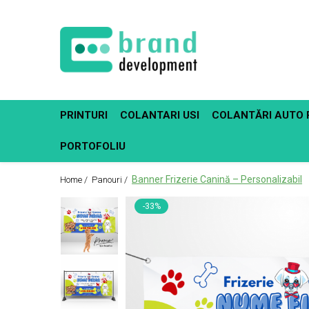
Decor Interior
Fototapet Personalizat
Office Elixir Capsule
PRINTURI
COLANTARI USI
COLANTĂRI AUTO 
Tablouri Canvas
Postere
PORTOFOLIU
Banner Frizerie Canină – Personalizabil
Home /
Panouri /
-33%