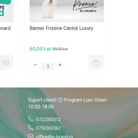
board
Banner Frizerie Canină Luxury
Banner F
60,00 Lei
60,00 L
90,00 Lei
Suport clienti
🕒 Program Luni-Vineri
10.00-18.00
0722500312
0752362362
office@e-brand.ro