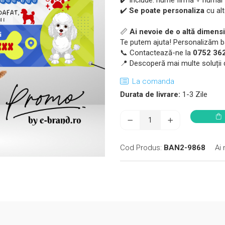
✔️ Include: nume firmă + număr de
✔️
Se poate personaliza
cu alt
📏
Ai nevoie de o altă dimens
Te putem ajuta! Personalizăm ban
📞 Contactează-ne la
0752 36
📍 Descoperă mai multe soluții
La comanda
Durata de livrare:
1-3 Zile
Cod Produs:
BAN2-9868
Ai 