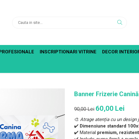
PROFESIONALE
INSCRIPTIONARI VITRINE
DECOR INTERIO
Banner Frizerie Canină
60,00 Lei
90,00 Lei
🎨
Atrage atenția cu un design j
✔️
Dimensiune standard 10
✔️ Material
premium, rezistent 