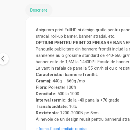
Descriere
Asiguram print FullHD si design grafic pentru pano
stradal, roll-up banner, banner stradal, etc.
OPTIUNI PENTRU PRINT SI FINISARE BANNE
Panourile publicitare din bannere frontlit includ l
Bannerele au o grosime standard de 440-660 gr/mp.
banner este de 1,6M la 1440DPI. Fasiile de banner p
La vant in rafala de pana la 55 km/h si cu o rezist
Caracteristici bannere frontlit:
Gramaj:
440g – 660g /mp
Fibra:
Poliester 100%
Densitate:
500 la 1000
Interval termic:
de la -40 pana la +70 grade
Transluciditate:
10%
Rezistenta:
1200-2000N pe 5cm
Ai nevoie de un design reusit pentru bannerul strad
Informatii conformitate produs