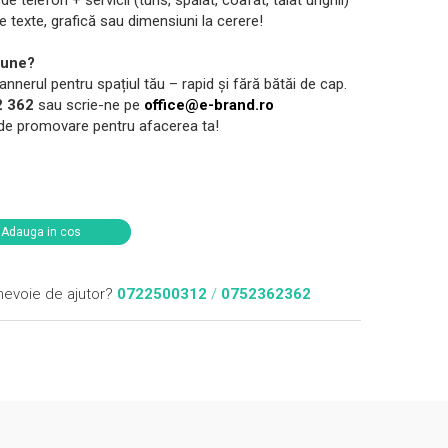
 telefon + servicii (tuns, spălat, coafat, tăiat unghii)
e texte, grafică sau dimensiuni la cerere!
iune?
nerul pentru spațiul tău – rapid și fără bătăi de cap.
2 362
sau scrie-ne pe
office@e-brand.ro
 de promovare pentru afacerea ta!
Adauga in cos
nevoie de ajutor?
0722500312
/
0752362362