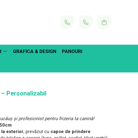
R
GRAFICA & DESIGN
PANOURI
 – Personalizabil
ucăuș și profesionist pentru frizeria ta canină!
0x50cm
la exterior
, prevăzut cu
capse de prindere