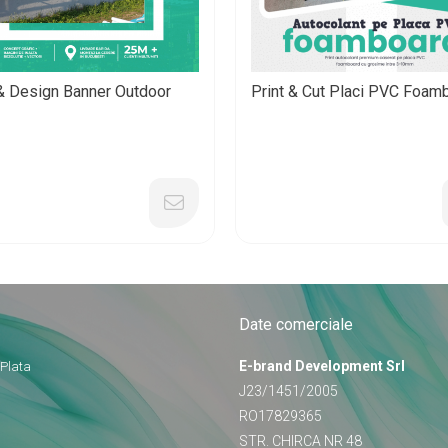
 & Design Banner Outdoor
Print & Cut Placi PVC Foam
Date comerciale
E-brand Development Srl
 Plata
J23/1451/2005
RO17829365
STR. CHIRCA NR 48