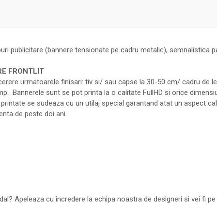
uri publicitare (bannere tensionate pe cadru metalic), semnalistica p
RE FRONTLIT
a cerere urmatoarele finisari: tiv si/ sau capse la 30-50 cm/ cadru de l
 Bannerele sunt se pot printa la o calitate FullHD si orice dimensiu
rintate se sudeaza cu un utilaj special garantand atat un aspect calita
enta de peste doi ani.
al? Apeleaza cu incredere la echipa noastra de designeri si vei fi pe 