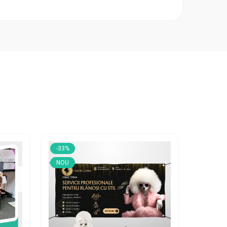
-33%
-33%
NOU