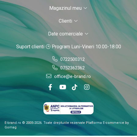
Magazinul meu
Clienti
Date comerciale
Suport clienti
🕒 Program Luni-Vineri 10.00-18.00
0722500312
0752362362
office@e-brand.ro
E-brand.ro © 2005-2026. Toate drepturile rezervate
Platforma E-commerce by
Gomag