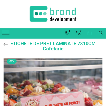
Decor Interior
Fototapet Personalizat
1
2
Office Elixir Capsule
Tablouri Canvas
ETICHETE DE PRET LAMINATE 7X10CM
Postere
Cofetarie
-25%