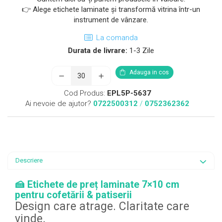
👉 Alege etichete laminate și transformă vitrina într-un
instrument de vânzare.
La comanda
Durata de livrare:
1-3 Zile
Adauga in cos
Cod Produs:
EPL5P-5637
Ai nevoie de ajutor?
0722500312
/
0752362362
Descriere
🍰 Etichete de preț laminate 7×10 cm
pentru cofetării & patiserii
Design care atrage. Claritate care
vinde.