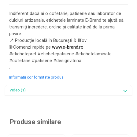
Indiferent dacă ai o cofetărie, patiserie sau laborator de
dulciuri artizanale, etichetele laminate E-Brand te ajută să
transmiți încredere, ordine și calitate încă de la prima
privire.
📍 Producție locală în București & Ilfov
🌐 Comenzi rapide pe
www.e-brand.ro
#etichetepret #etichetepatiserie #etichetelaminate
#cofetarie #patiserie #designvitrina
.
Informatii conformitate produs
Video
(1)
Produse similare