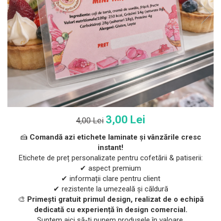
3,00 Lei
4,00 Lei
🍰
Comandă azi etichete laminate și vânzările cresc
instant!
Etichete de preț personalizate pentru cofetării & patiserii:
✔ aspect premium
✔ informații clare pentru client
✔ rezistente la umezeală și căldură
🎨
Primești gratuit primul design, realizat de o echipă
dedicată cu experiență în design comercial.
Suntem aici să-ți punem produsele în valoare.