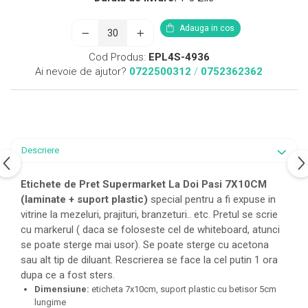
Adauga in cos
Cod Produs:
EPL4S-4936
Ai nevoie de ajutor?
0722500312
/
0752362362
Descriere
Etichete de Pret Supermarket La Doi Pasi 7X10CM
(laminate + suport plastic)
special pentru a fi expuse in
vitrine la mezeluri, prajituri, branzeturi.. etc. Pretul se scrie
cu markerul ( daca se foloseste cel de whiteboard, atunci
se poate sterge mai usor). Se poate sterge cu acetona
sau alt tip de diluant. Rescrierea se face la cel putin 1 ora
dupa ce a fost sters.
Dimensiune:
eticheta 7x10cm, suport plastic cu betisor 5cm
lungime