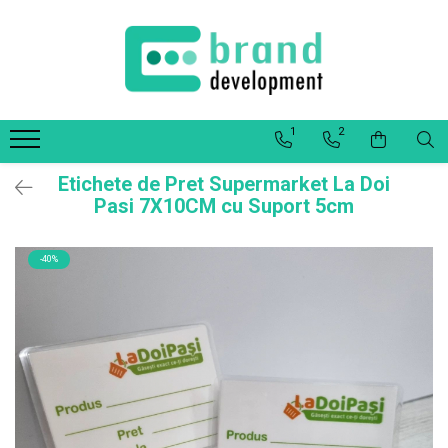
Decor Interior
Fototapet Personalizat
1
2
Office Elixir Capsule
Tablouri Canvas
Etichete de Pret Supermarket La Doi
Postere
Pasi 7X10CM cu Suport 5cm
-40%