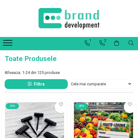
Decor Interior
Fototapet Personalizat
1
2
Office Elixir Capsule
Tablouri Canvas
Toate Produsele
Postere
Afiseaza:
1-
24
din
125
produse
Filtre
-33%
-40%