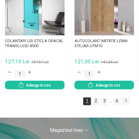
COLANTARI USI STICLA ORACAL
AUTOCOLANT IMITATIE LEMN
TRANSLUCID 8500
STEJAR UTM10
127,10 Lei
121,00 Lei
157,61 Lei
141,34 Lei
Adauga in cos
Adauga in cos
1
2
3
...
6
Magazinul meu