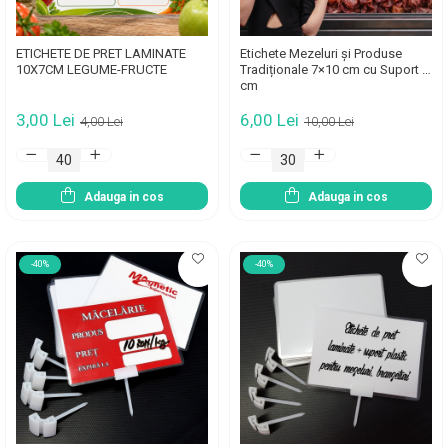
ETICHETE DE PRET LAMINATE
Etichete Mezeluri și Produse
10X7CM LEGUME-FRUCTE
Tradiționale 7×10 cm cu Suport 5
cm
3,00 Lei
6,00 Lei
4,00 Lei
10,00 Lei
Adauga in cos
Adauga in cos
-40%
-40%