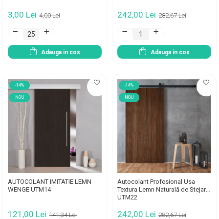
3,00 Lei
242,00 Lei
4,00 Lei
282,67 Lei
Adauga in cos
Adauga in cos
-14%
-14%
NOU
NOU
AUTOCOLANT IMITATIE LEMN
Autocolant Profesional Usa
WENGE UTM14
Textura Lemn Naturală de Stejar
UTM22
121,00 Lei
242,00 Lei
141,34 Lei
282,67 Lei